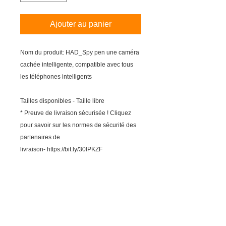
Ajouter au panier
Nom du produit: HAD_Spy pen une caméra
cachée intelligente, compatible avec tous
les téléphones intelligents
Tailles disponibles - Taille libre
* Preuve de livraison sécurisée ! Cliquez
pour savoir sur les normes de sécurité des
partenaires de
livraison- https://bit.ly/30lPKZF
INFORMATION SUR LE PRODUIT
Matériel: Plastique